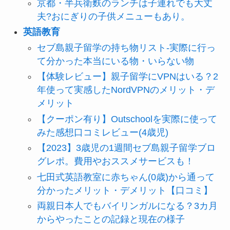
京都・半兵衛麩のランチは子連れでも大丈
夫?おにぎりの子供メニューもあり。
英語教育
セブ島親子留学の持ち物リスト-実際に行っ
て分かった本当にいる物・いらない物
【体験レビュー】親子留学にVPNはいる？2
年使って実感したNordVPNのメリット・デ
メリット
【クーポン有り】Outschoolを実際に使って
みた感想口コミレビュー(4歳児)
【2023】3歳児の1週間セブ島親子留学ブロ
グレポ。費用やおススメサービスも！
七田式英語教室に赤ちゃん(0歳)から通って
分かったメリット・デメリット【口コミ】
両親日本人でもバイリンガルになる？3カ月
からやったことの記録と現在の様子