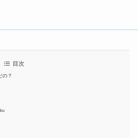
目次
だの？
bu