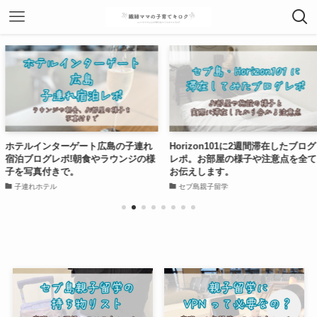
ーゲート広島の子連れ
Horizon101に2週間滞在したブログ
OMO5京都
!朝食やラウンジの様
レポ。お部屋の様子や注意点を全て
ポ。朝食や
で。
お伝えします。
ティの様子
セブ島親子留学
子連れホテル