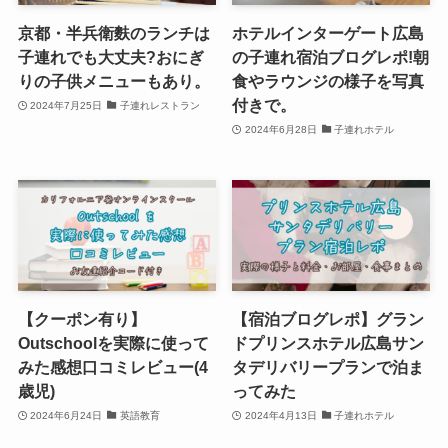
京都・半兵衛麩のランチは
ホテルインターゲート広島
子連れでも大丈夫?おにぎ
の子連れ宿泊ブログレポ!朝
りの子供メニューもあり。
食やラウンジの様子を写真
付きで。
2024年7月25日
子連れレストラン
2024年6月28日
子連れホテル
【クーポン有り】
【宿泊ブログレポ】グラン
Outschoolを実際に使って
ドプリンスホテル広島サン
みた感想口コミレビュー(4
タデリバリープランで泊ま
歳児)
ってみた
2024年6月24日
英語教育
2024年4月13日
子連れホテル