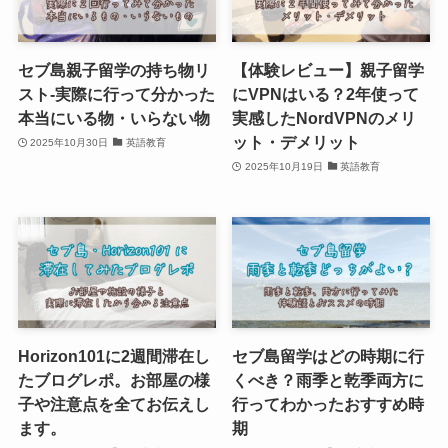
セブ島親子留学の持ち物リ
【体験レビュー】親子留学
スト-実際に行って分かった
にVPNはいる？2年使って
本当にいる物・いらない物
実感したNordVPNのメリ
ット・デメリット
2025年10月30日
英語教育
2025年10月19日
英語教育
Horizon101に2週間滞在し
セブ島留学はどの時期に行
たブログレポ。お部屋の様
くべき？雨季と乾季両方に
子や注意点を全てお伝えし
行ってわかったおすすめ時
ます。
期