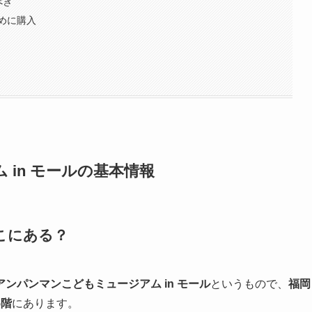
べき
めに購入
in モールの基本情報
こにある？
アンパンマンこどもミュージアム in モール
というもので、
福岡
5階
にあります。