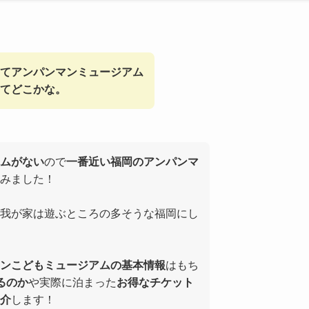
てアンパンマンミュージアム
てどこかな。
ムがない
ので
一番近い福岡のアンパンマ
みました！
我が家は遊ぶところの多そうな福岡にし
ンこどもミュージアムの基本情報
はもち
るのか
や実際に泊まった
お得なチケット
介
します！