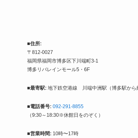
■
住所:
〒812-0027
福岡県福岡市博多区下川端町3-1
博多リバレインモール5・6F
■
最寄駅:
地下鉄空港線 川端中洲駅（博多駅から
■
電話番号:
092-291-8855
（9:30～18:30※休館日をのぞく）
■
営業時間:
10時〜17時